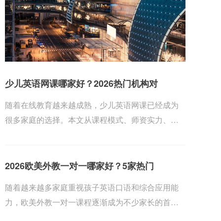
少儿英语网课哪家好？2026热门机构对
随着在线教育越来越成熟，少儿英语网课已经成为
很多家庭的选择。本文从课程模式、师资实力、教
材体系、...
2026欧美外教一对一哪家好？5家热门
随着越来越多家庭重视孩子英语口语和综合应用能
力，欧美外教一对一课程逐渐成为不少家长的首
选。为了帮...