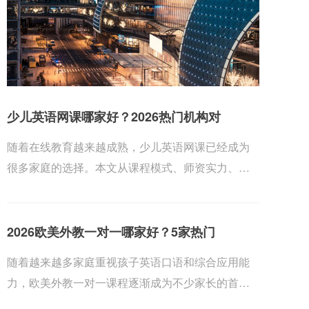
少儿英语网课哪家好？2026热门机构对
随着在线教育越来越成熟，少儿英语网课已经成为
很多家庭的选择。本文从课程模式、师资实力、教
材体系、...
2026欧美外教一对一哪家好？5家热门
随着越来越多家庭重视孩子英语口语和综合应用能
力，欧美外教一对一课程逐渐成为不少家长的首
选。为了帮...