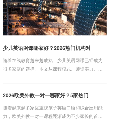
少儿英语网课哪家好？2026热门机构对
随着在线教育越来越成熟，少儿英语网课已经成为
很多家庭的选择。本文从课程模式、师资实力、教
材体系、...
2026欧美外教一对一哪家好？5家热门
随着越来越多家庭重视孩子英语口语和综合应用能
力，欧美外教一对一课程逐渐成为不少家长的首
选。为了帮...