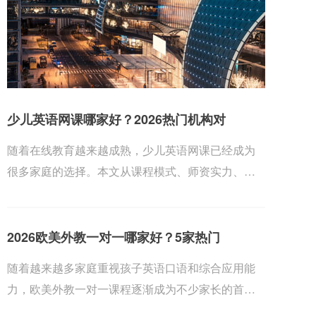
少儿英语网课哪家好？2026热门机构对
随着在线教育越来越成熟，少儿英语网课已经成为
很多家庭的选择。本文从课程模式、师资实力、教
材体系、...
2026欧美外教一对一哪家好？5家热门
随着越来越多家庭重视孩子英语口语和综合应用能
力，欧美外教一对一课程逐渐成为不少家长的首
选。为了帮...