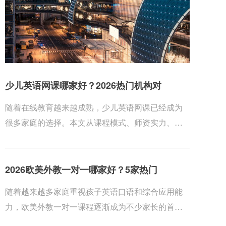
少儿英语网课哪家好？2026热门机构对
随着在线教育越来越成熟，少儿英语网课已经成为
很多家庭的选择。本文从课程模式、师资实力、教
材体系、...
2026欧美外教一对一哪家好？5家热门
随着越来越多家庭重视孩子英语口语和综合应用能
力，欧美外教一对一课程逐渐成为不少家长的首
选。为了帮...