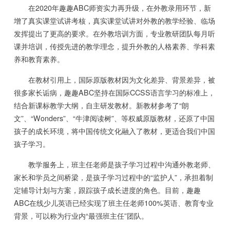
在2020年趣趣ABC师资实力再升级，在外教录用环节，新
增了真实课堂试讲考核，真实课堂试讲对外教的教学经验、临场
发挥提出了更高的要求。在外教培训方面，专业教研团队每月听
课并培训，传授先进的教学理念，提升外教的人格素养、学科素
养和教育素养。
在教材引用上，国际原版教材因为文化差异、背景差异，被
很多家长诟病，趣趣ABC坚持在国际CCSS语言学习的标准上，
结合新课标教学大纲，自主研发教材。新教材参考了“朗
文”、“Wonders”、“牛津阅读树”、等权威原版教材，还原了中国
孩子的成长环境，将中国传统文化融入了教材，更适合我们中国
孩子学习。
教学服务上，班主任老师是孩子学习过程中沟通外教老师、
家长和学员之间桥梁，是孩子学习过程中的“监护人”，承担着制
定辅导计划与方案，跟踪孩子成长进度的角色。目前，趣趣
ABC在线少儿英语已经实现了班主任老师100%英语、教育专业
背景，可以称为行业内“最强班主任”团队。