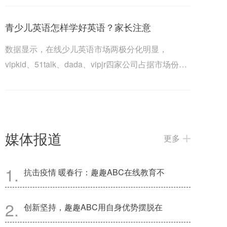
青少儿英语怎样学好英语？家长注意
数据显示，在线少儿英语市场两极分化明显，
vipkid、51talk、dada、vipjr四家公司占据市场份额
的90%。vipkid拥有超...
媒体报道
更多
抗击疫情 暖春行：趣趣ABC在线教育不
创新坚持，趣趣ABC用自身优势摆脱在