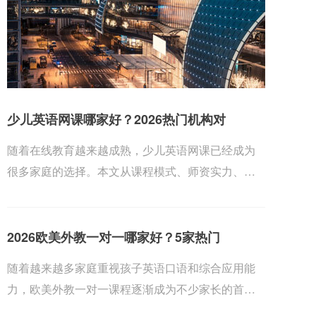
少儿英语网课哪家好？2026热门机构对
随着在线教育越来越成熟，少儿英语网课已经成为
很多家庭的选择。本文从课程模式、师资实力、教
材体系、...
2026欧美外教一对一哪家好？5家热门
随着越来越多家庭重视孩子英语口语和综合应用能
力，欧美外教一对一课程逐渐成为不少家长的首
选。为了帮...