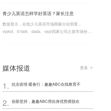
青少儿英语怎样学好英语？家长注意
数据显示，在线少儿英语市场两极分化明显，
vipkid、51talk、dada、vipjr四家公司占据市场份额
的90%。vipkid拥有超...
媒体报道
更多
抗击疫情 暖春行：趣趣ABC在线教育不
创新坚持，趣趣ABC用自身优势摆脱在