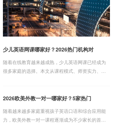
少儿英语网课哪家好？2026热门机构对
随着在线教育越来越成熟，少儿英语网课已经成为
很多家庭的选择。本文从课程模式、师资实力、教
材体系、...
2026欧美外教一对一哪家好？5家热门
随着越来越多家庭重视孩子英语口语和综合应用能
力，欧美外教一对一课程逐渐成为不少家长的首
选。为了帮...